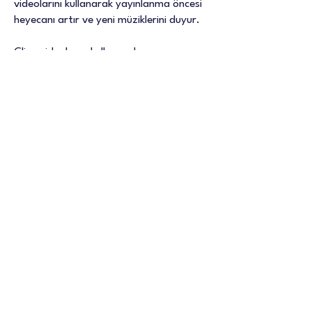
videolarını kullanarak yayınlanma öncesi
heyecanı artır ve yeni müziklerini duyur.
Clips videolarını kullanarak:
Yayınlanma tarihi yaklaşan müziğin için
beklentiyi artırabilirsin: Şarkın
yayınlanmadan önce bir kesit paylaşarak
hayranlarında heyecan uyandır ve yeni
dinleyicilere ulaş.
Bir albümü veya single’ı tanıtabilirsin:
Yeni çıkan müziklerini tanıtarak dinleme
ve kaydetme sayılarını artır.
Hayranları daha yakından incelemeye
davet edebilirsin: Müziklerinin ardındaki
hikayeleri paylaş ve dinleyicilerini müziğini
daha fazla keşfetmeye teşvik et.
vionis.co